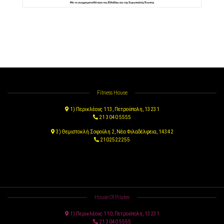
Fitness House
1)
Περικλέους 113, Πετρούπολη, 13231
21 3040 5555
3)
Θεμιστοκλή Σοφούλη 2, Νέα Φιλαδέλφεια, 14342
2102522255
House Of Pilates
1)
Περικλέους 110, Πετρούπολη, 13231
21 3040 5555